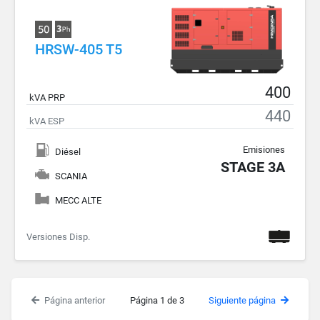
HRSW-405 T5
400
kVA PRP
440
kVA ESP
Emisiones
Diésel
STAGE 3A
SCANIA
MECC ALTE
Versiones Disp.
Página anterior
Página 1 de 3
Siguiente página