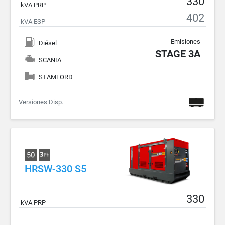
330
kVA PRP
402
kVA ESP
Emisiones
Diésel
STAGE 3A
SCANIA
STAMFORD
Versiones Disp.
HRSW-330 S5
330
kVA PRP