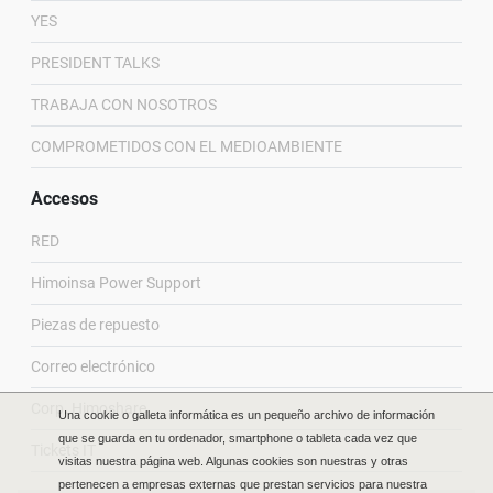
YES
PRESIDENT TALKS
TRABAJA CON NOSOTROS
COMPROMETIDOS CON EL MEDIOAMBIENTE
Accesos
RED
Himoinsa Power Support
Piezas de repuesto
Correo electrónico
Corp. Himoshare
Una cookie o galleta informática es un pequeño archivo de información
que se guarda en tu ordenador, smartphone o tableta cada vez que
Tickets IT
visitas nuestra página web. Algunas cookies son nuestras y otras
pertenecen a empresas externas que prestan servicios para nuestra