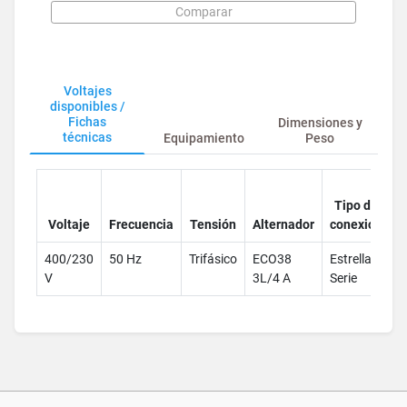
Comparar
Voltajes
disponibles /
Fichas
Dimensiones y
técnicas
Equipamiento
Peso
Tipo de
t
Voltaje
Frecuencia
Tensión
Alternador
conexión
400/230
50 Hz
Trifásico
ECO38
Estrella -
V
3L/4 A
Serie