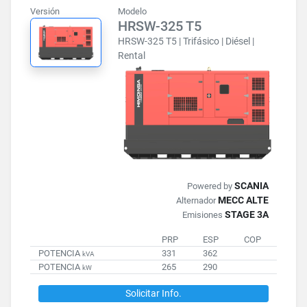
Versión
Modelo
HRSW-325 T5
HRSW-325 T5 | Trifásico | Diésel |
Rental
SCANIA
Powered by
MECC ALTE
Alternador
STAGE 3A
Emisiones
PRP
ESP
COP
POTENCIA
331
362
kVA
POTENCIA
265
290
kW
Solicitar Info.