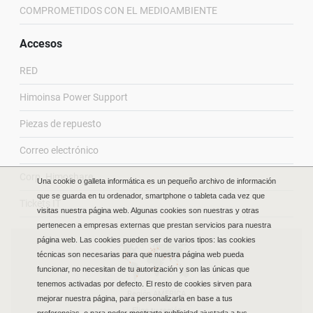
COMPROMETIDOS CON EL MEDIOAMBIENTE
Accesos
RED
Himoinsa Power Support
Piezas de repuesto
Correo electrónico
Corp. Himoshare
Una cookie o galleta informática es un pequeño archivo de información
que se guarda en tu ordenador, smartphone o tableta cada vez que
Tickets IT
visitas nuestra página web. Algunas cookies son nuestras y otras
pertenecen a empresas externas que prestan servicios para nuestra
página web. Las cookies pueden ser de varios tipos: las cookies
técnicas son necesarias para que nuestra página web pueda
funcionar, no necesitan de tu autorización y son las únicas que
tenemos activadas por defecto. El resto de cookies sirven para
Región AMERICA
mejorar nuestra página, para personalizarla en base a tus
Elige tu región