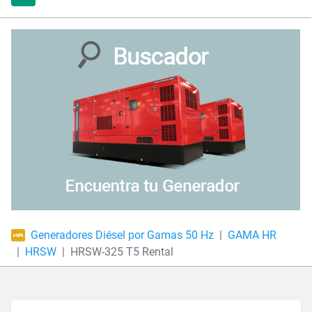
Generadores Diésel por Gamas 50 Hz
GAMA HR
HRSW
HRSW-325 T5 Rental