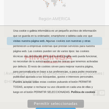
Región AMERICA
Elige tu región
Una cookie o galleta informática es un pequeño archivo de información
que se guarda en tu ordenador, smartphone o tableta cada vez que
Contacto
visitas nuestra página web. Algunas cookies son nuestras y otras
pertenecen a empresas externas que prestan servicios para nuestra
página web. Las cookies pueden ser de varios tipos: las cookies
técnicas son necesarias para que nuestra página web pueda funcionar,
no necesitan de tu autorización y son las únicas que tenemos activadas
por defecto. El resto de cookies sirven para mejorar nuestra página,
para personalizarla en base a tus preferencias, o para poder mostrarte
|
Aviso legal
|
Política de privacidad
|
Política de cookies
|
publicidad ajustada a tus búsquedas, gustos e intereses personales.
©HIMOINSA 2026
Puedes aceptar todas estas cookies pulsando el botón PERMITIR
TODAS, aceptar o rechazar su uso clicando en cada una de ellas y
luego en el botón PERMITIR SELECCIONADAS.
Política de cookies