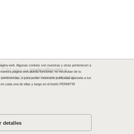
 página web. Algunas cookies son nuestras y otras pertenecen a
on GSM para su
geolocalización y
 nuestra página web pueda funcionar, no necesitan de tu
para conectar los numerosos equipos
 preferencias, o para poder mostrarte publicidad ajustada a tus
en cada una de ellas y luego en el botón PERMITIR
 detalles