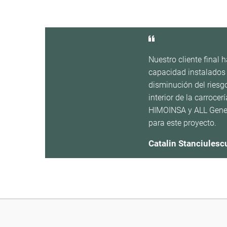
Nuestro cliente final
capacidad instalados 
disminución del riesg
interior de la carroce
HIMOINSA y ALL Genera
para este proyecto.
Catalin Stanciulesc