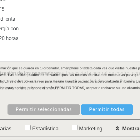
T5
d lenta
ergía con
20 horas
ormación que se guarda en tu ordenador, smartphone o tableta cada vez que visitas nuestra
ización de los generadores
a través de la central de control c
web. Las cookies pueden ser de varios tipos: las cookies técnicas son necesarias para que
s generadores cuentan con un cuadro de distribución adherido 
o. El resto de cookies sirven para mejorar nuestra página, para personalizarla en base a tus
ión de esta infraestructura.
das estas cookies pulsando el botón PERMITIR TODAS, aceptar o rechazar su uso clicando 
arias
Estadística
Marketing
Mostrar