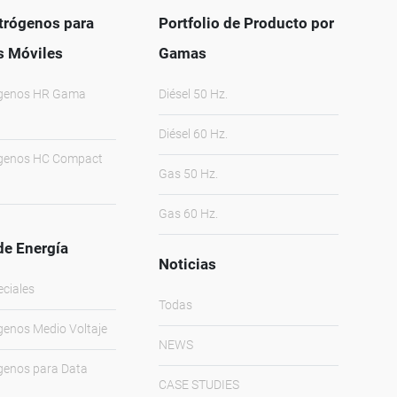
trógenos para
Portfolio de Producto por
s Móviles
Gamas
ógenos HR Gama
Diésel 50 Hz.
Diésel 60 Hz.
ógenos HC Compact
Gas 50 Hz.
Gas 60 Hz.
de Energía
Noticias
eciales
Todas
genos Medio Voltaje
NEWS
genos para Data
CASE STUDIES