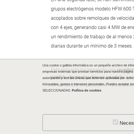
grupos electrógenos modelo HFW 600 
acoplados sobre remolques de velocida
con 4 ejes, generando casi 4 MW de en
un rendimiento de trabajo de al menos 
diarias durante un mínimo de 3 meses.
Una cookie o galleta informática es un pequeño archivo de inf
Este proyecto ha requerido una
monitor
empresas externas que prestan servicios para nuestra página 
posible sincronización en paralelo
. Lo
autorización y son las únicas que tenemos activadas por defect
de soldadura empleados en la construcc
búsquedas, gustos e intereses personales. Puedes aceptar to
SELECCIONADAS.
Política de cookies
Neces