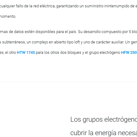
lquier fallo de la red eléctrica, garantizando un suministro ininterrumpido de e
n momento.
stemas de datos estén disponibles para el país. Su desarrollo compuesto por 5 bl
subterráneos, un complejo en abierto tipo loft y uno de carácter auxiliar. Un ge
s, el otro
HTW 1745
para los otros dos bloques y el grupo electrógeno
HFW 250
Los grupos electrógen
cubrir la energía nece