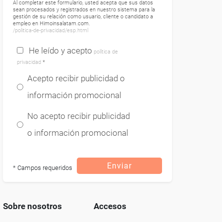
Al completar este formulario, usted acepta que sus datos
sean procesados ​​y registrados en nuestro sistema para la
gestión de su relación como usuario, cliente o candidato a
empleo en Himoinsalatam.com.
/politica-de-privacidad/esp.html
He leído y acepto
política de
privacidad
*
Acepto recibir publicidad o
información promocional
No acepto recibir publicidad
o información promocional
Enviar
* Campos requeridos
Sobre nosotros
Accesos