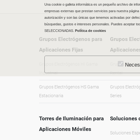
Una cookie o galleta informática es un pequeño archivo de inf
empresas externas que prestan servicios para nuestra página 
autorización y son las únicas que tenemos activadas por defect
búsquedas, gustos e intereses personales. Puedes aceptar to
SELECCIONADAS.
Política de cookies
Grupos Electrógenos para
Grupos Elec
Aplicaciones Fijas
Aplicacione
Grupos Electrógenos HI Gama
Grupos Electr
Neces
Industrial
Rental
Grupos Electrógenos HS Gama
Grupos Electr
Estacionaria
Series
Torres de Iluminación para
Soluciones 
Aplicaciones Móviles
Soluciones Esp