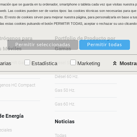
ormación que se guarda en tu ordenador, smartphone o tableta cada vez que visitas nuestra
web. Las cookies pueden ser de varios tipos: las cookies técnicas son necesarias para que
o. El resto de cookies sirven para mejorar nuestra página, para personalizarla en base a tus
das estas cookies pulsando el botón PERMITIR TODAS, aceptar o rechazar su uso clicando 
trógenos para
Portfolio de Producto por
s Móviles
Gamas
ógenos HR Gama
Diésel 50 Hz.
arias
Estadística
Marketing
Mostrar
Diésel 60 Hz.
ógenos HC Compact
Gas 50 Hz.
Gas 60 Hz.
de Energía
Noticias
eciales
Todas