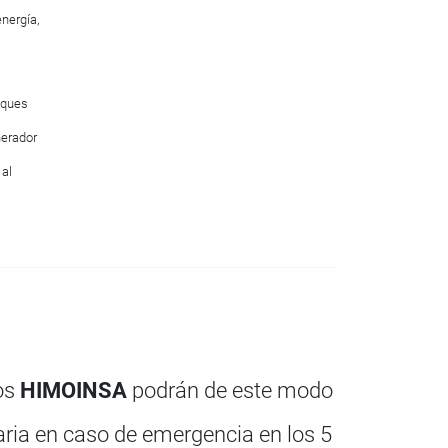
nergía,
oques
nerador
al
os
HIMOINSA
podrán de este modo
saria en caso de emergencia en los 5